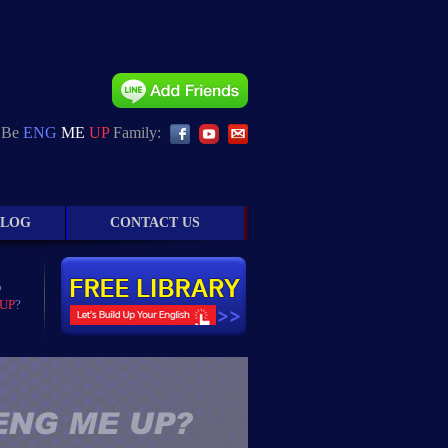
, Be
ENG
ME
UP
Family:
BLOG
CONTACT US
o
UP
?