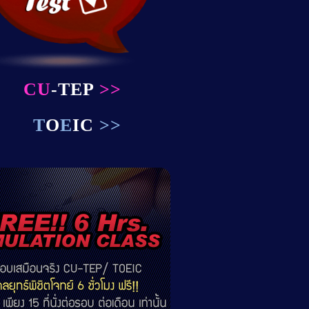
CU
-TEP
>>
T
O
E
IC
>>