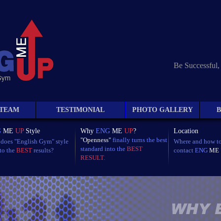
Be Successful
TEAM
TESTIMONIAL
PHOTO GALLERY
G
ME
UP
Style
Why
ENG
ME
UP
?
Location
"Openness"
finally turns the best
does "English Gym" style
Where and how t
standard into the
BEST
 to the
BEST
results?
contact
ENG
ME
RESULT.