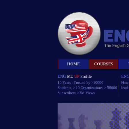
HOME
COURSES
ENG
ME
UP
Profile
EN
10 Years : Trusted by >10000
How 
Students, > 10 Organizations, > 50000
lead
Subscribers, >3M Views