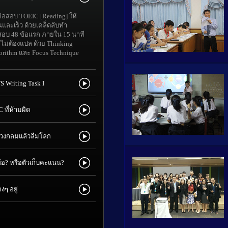
้อสอบ TOEIC [Reading] ให้
นและเร็ว ด้วยเคล็ดลับทำ
สอบ 48 ข้อแรก ภายใน 15 นาที
ไม่ต้องแปล ด้วย Thinking
orithm และ Focus Technique
S Writing Task I
 ที่ห้ามผิด
 1 วงกลมแล้วลืมโลก
้อ? หรือตัวเก็บคะแนน?
ๆ อยู่