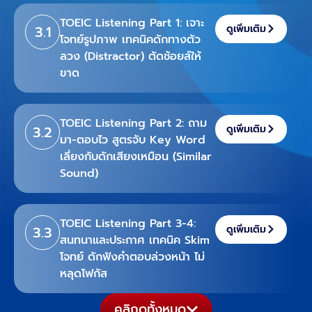
TOEIC Listening Part 1: เจาะ
3.1
ดูเพิ่มเติม
โจทย์รูปภาพ เทคนิคดักทางตัว
ลวง (Distractor) ตัดช้อยส์ให้
ขาด
TOEIC Listening Part 2: ถาม
3.2
ดูเพิ่มเติม
มา-ตอบไว สูตรจับ Key Word
เลี่ยงกับดักเสียงเหมือน (Similar
Sound)
TOEIC Listening Part 3-4:
3.3
ดูเพิ่มเติม
สนทนาและประกาศ เทคนิค Skim
โจทย์ ดักฟังคำตอบล่วงหน้า ไม่
หลุดโฟกัส
คลิกดูทั้งหมด