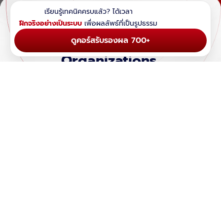
เรียนรู้เทคนิคครบแล้ว? ได้เวลา
20 Years Trusted
by 10,000
ฝึกจริงอย่างเป็นระบบ
เพื่อผลลัพธ์ที่เป็นรูปธรรม
Students & Leading
ดูคอร์สรับรองผล 700+
Organizations
บริษัท ปตท. จำกัด
มหาวิทยาลัย
(มหาชน)
พระจอมเกล้า
พระนครเหนือ