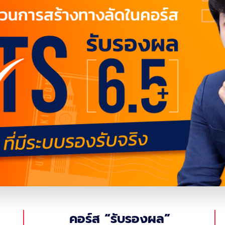
คอร์ส
“รับรองผล”