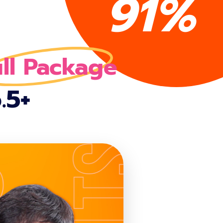
91%
ull Package
.5+