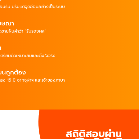
อมรับ
ปรับแก้จุดอ่อน
อย่างเป็นระบบ
โฆษณา
ดขายฝัน
คำว่า "รับรองผล"
น
าเตรียมตัวเหมาะสม
และตั้งใจจริง
ยนถูกต้อง
ตรง
15 ปี
จากจุฬาฯ
และเจ้าของภาษา
สถิติสอบผ่าน