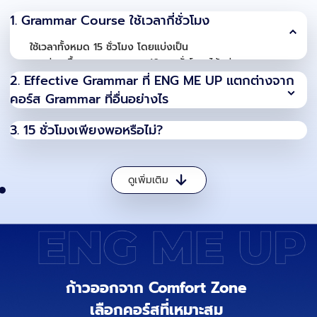
1. Grammar Course ใช้เวลากี่ชั่วโมง
ใช้เวลาทั้งหมด 15 ชั่วโมง โดยแบ่งเป็น
ส่วนเนื้อหา
10
ชั่วโมง ได้แก่
Main Structure
7
ชั่วโมง
2. Effective Grammar ที่ ENG ME UP แตกต่างจาก
English Weapons
2.5
ชั่วโมง
คอร์ส Grammar ที่อื่นอย่างไร
Everyday Mistakes
0.5
ชั่วโมง
โดยส่วนเนื้อหาจะเน้นการวิเคราะห์ ทำให้จดจำง่าย เนื่องจาก
3. 15 ชั่วโมงเพียงพอหรือไม่?
มีการกระตุ้นให้ผู้คิด ได้วิเคราะห์ก่อนเสมอ จึงค่อยถ่ายทอด
วิธีคิดที่ถูกต้องลงไป และมีการผูกทุกเรื่องเข้าหากันตาม
ลำดับความสำคัญทำให้เกิดภาพที่ชัดเจนกับสมอง โดยการ
ดูเพิ่มเติม
เรียนจะตอบคำถามหลักๆ 2 ข้อ คือ รูปแบบเป็นอย่างไร และ
ใช้เมื่อใด
ส่วนแบบฝึกหัด 5 ชั่วโมง
จะเป็นแบบฝึกหัดแยกเรื่องจากง่ายไปสู่ยาก และแบบฝึกหัด
ผสม ทำให้ผู้เรียนสามารถทบทวนแต่ละเนื้อหาและความเชื่อม
โยงได้อย่างมีประสิทธิภาพ
ก้าวออกจาก Comfort Zone
เลือกคอร์สที่เหมาะสม